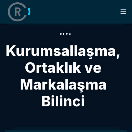
BLOG
ANASAYFA
Kurumsallaşma,
HAKKIMDA
Ortaklık ve
KITAPLAR
Markalaşma
SÖZLER
Bilinci
BLOG