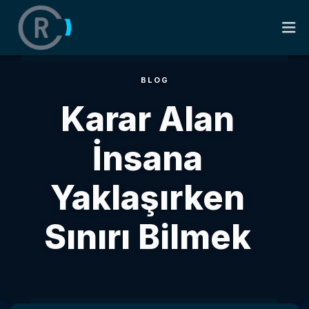
BLOG
ANASAYFA
Karar Alan
HAKKIMDA
İnsana
KITAPLAR
Yaklaşırken
SÖZLER
Sınırı Bilmek
BLOG