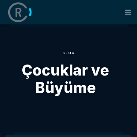
ANASAYFA
BLOG
HAKKIMDA
Çocuklar ve
KITAPLAR
Büyüme
SÖZLER
BLOG