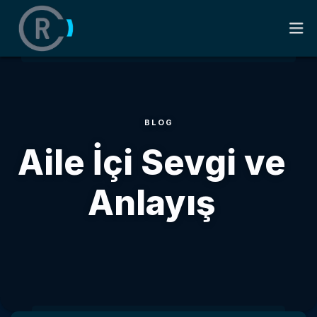
ANASAYFA
BLOG
HAKKIMDA
Aile İçi Sevgi ve
KITAPLAR
Anlayış
SÖZLER
BLOG