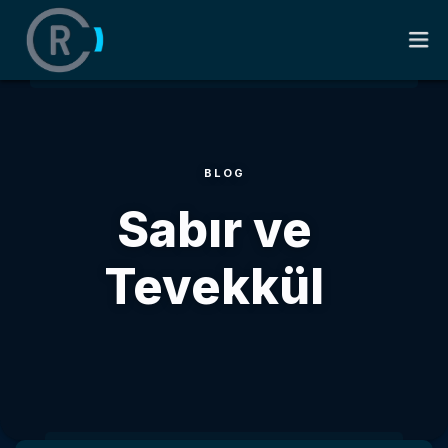
ANASAYFA
BLOG
HAKKIMDA
Sabır ve
KITAPLAR
Tevekkül
SÖZLER
BLOG