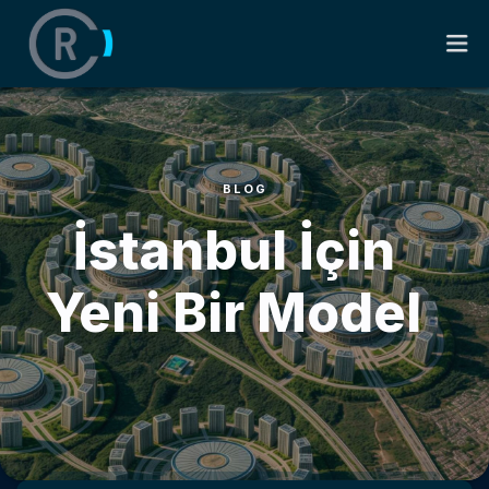
ANASAYFA
BLOG
HAKKIMDA
İstanbul İçin
KITAPLAR
Yeni Bir Model
SÖZLER
BLOG