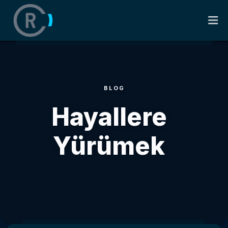
ANASAYFA
BLOG
HAKKIMDA
Hayallere
KITAPLAR
Yürümek
SÖZLER
BLOG