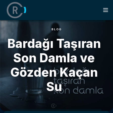
BLOG
ANASAYFA
Bardağı Taşıran
HAKKIMDA
Son Damla ve
KITAPLAR
Gözden Kaçan
SÖZLER
Su
BLOG