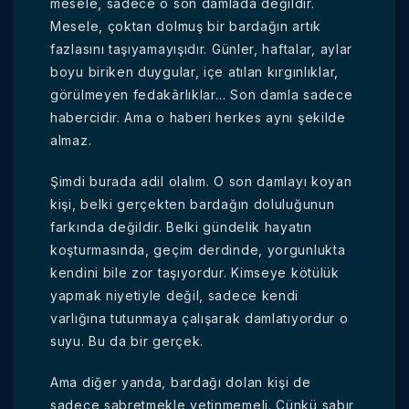
mesele, sadece o son damlada değildir.
Mesele, çoktan dolmuş bir bardağın artık
fazlasını taşıyamayışıdır. Günler, haftalar, aylar
boyu biriken duygular, içe atılan kırgınlıklar,
görülmeyen fedakârlıklar… Son damla sadece
habercidir. Ama o haberi herkes aynı şekilde
almaz.
Şimdi burada adil olalım. O son damlayı koyan
kişi, belki gerçekten bardağın doluluğunun
farkında değildir. Belki gündelik hayatın
koşturmasında, geçim derdinde, yorgunlukta
kendini bile zor taşıyordur. Kimseye kötülük
yapmak niyetiyle değil, sadece kendi
varlığına tutunmaya çalışarak damlatıyordur o
suyu. Bu da bir gerçek.
Ama diğer yanda, bardağı dolan kişi de
sadece sabretmekle yetinmemeli. Çünkü sabır,