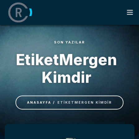
SON YAZILAR
ANASAYFA
EtiketMergen
HAKKIMDA
Kimdir
KITAPLAR
SÖZLER
ANASAYFA
ETIKETMERGEN KIMDIR
BLOG